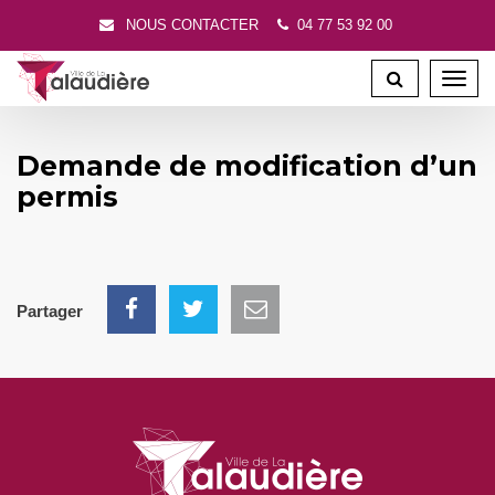
Gestion des traceurs
NOUS CONTACTER
04 77 53 92 00
Toggl
navig
Demande de modification d’un
permis
Partager